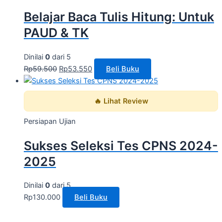
Belajar Baca Tulis Hitung: Untuk
PAUD & TK
Dinilai
0
dari 5
Rp
59.500
Rp
53.550
Beli Buku
🔥 Lihat Review
Persiapan Ujian
Sukses Seleksi Tes CPNS 2024-
2025
Dinilai
0
dari 5
Rp
130.000
Beli Buku