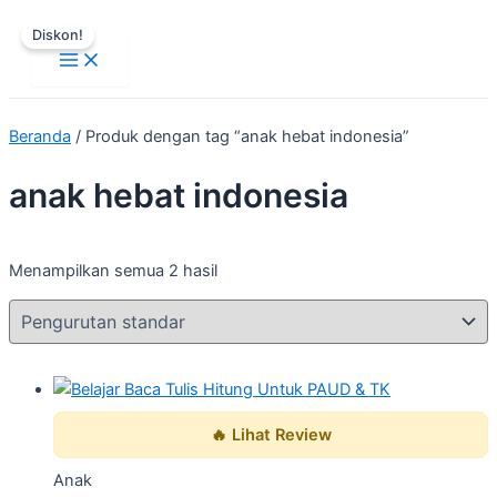
Main
Lewati
Harga
Harga
Menu
Diskon!
ke
aslinya
saat
konten
adalah:
ini
Rp59.500.
adalah:
Rp53.550.
Beranda
/ Produk dengan tag “anak hebat indonesia”
anak hebat indonesia
Menampilkan semua 2 hasil
🔥 Lihat Review
Anak