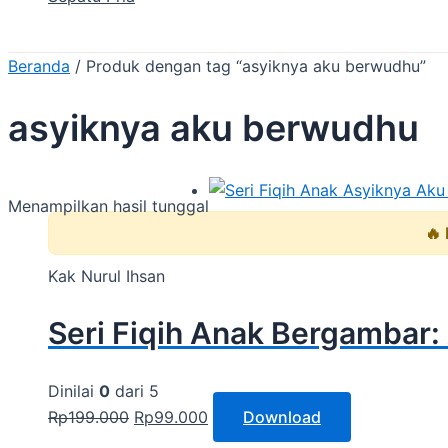
Beranda
/ Produk dengan tag “asyiknya aku berwudhu”
asyiknya aku berwudhu
Menampilkan hasil tunggal
🔥
Kak Nurul Ihsan
Seri Fiqih Anak Bergambar:
Dinilai
0
dari 5
Rp
199.000
Rp
99.000
Download