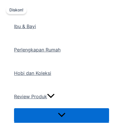
Menu
Lewati
Harga
Harga
Toggle
Diskon!
ke
aslinya
saat
konten
adalah:
ini
Ibu & Bayi
Rp199.000.
adalah:
Rp99.000.
Perlengkapan Rumah
Hobi dan Koleksi
Review Produk