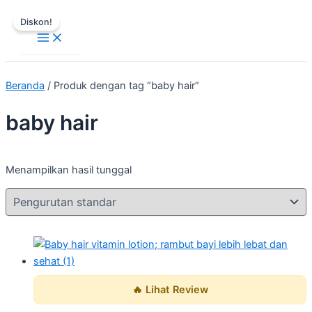
Main
Lewati
Harga
Harga
Menu
Diskon!
ke
aslinya
saat
konten
adalah:
ini
Rp109.000.
adalah:
Rp92.900.
Beranda
/ Produk dengan tag “baby hair”
baby hair
Menampilkan hasil tunggal
🔥 Lihat Review