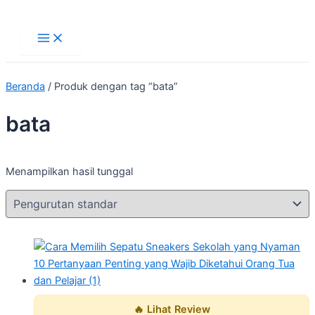
Main
Lewati
Menu
ke
konten
Beranda
/ Produk dengan tag “bata”
bata
Menampilkan hasil tunggal
🔥 Lihat Review