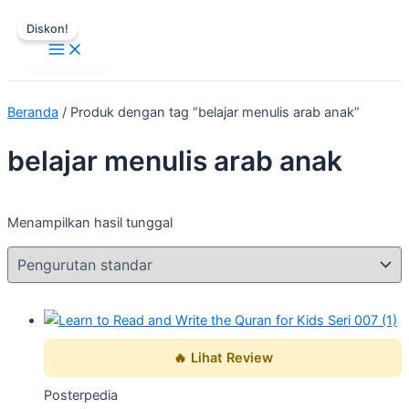
Main
Lewati
Harga
Harga
Menu
Diskon!
ke
aslinya
saat
konten
adalah:
ini
Rp25.000.
adalah:
Rp3.000.
Beranda
/ Produk dengan tag “belajar menulis arab anak”
belajar menulis arab anak
Menampilkan hasil tunggal
🔥 Lihat Review
Posterpedia