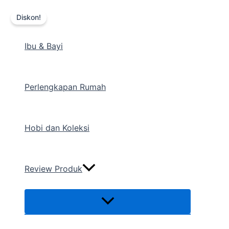
Menu
Lewati
Harga
Harga
Toggle
Diskon!
ke
aslinya
saat
konten
adalah:
ini
Ibu & Bayi
Rp23.800.
adalah:
Rp22.590.
Perlengkapan Rumah
Hobi dan Koleksi
Review Produk