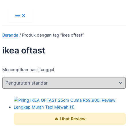
Main
Lewati
Menu
ke
konten
Beranda
/ Produk dengan tag “ikea oftast”
ikea oftast
Menampilkan hasil tunggal
🔥 Lihat Review