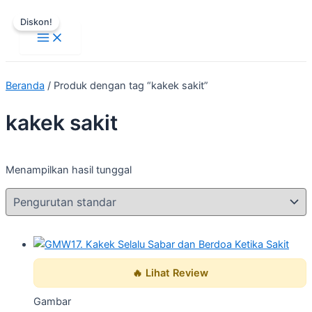
Main
Lewati
Harga
Harga
Menu
Diskon!
ke
aslinya
saat
konten
adalah:
ini
Rp50.000.
adalah:
Rp10.000.
Beranda
/ Produk dengan tag “kakek sakit”
kakek sakit
Menampilkan hasil tunggal
🔥 Lihat Review
Gambar