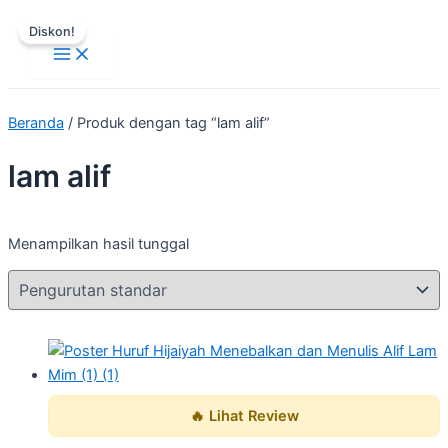
Main
Lewati
Harga
Harga
Menu
Diskon!
ke
aslinya
saat
konten
adalah:
ini
Rp25.000.
adalah:
Rp3.000.
Beranda
/ Produk dengan tag “lam alif”
lam alif
Menampilkan hasil tunggal
🔥 Lihat Review