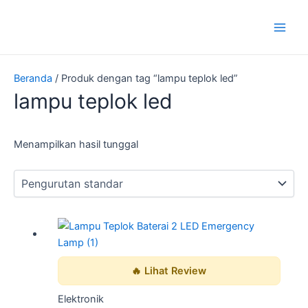
Lewati
Main
ke
Men
konten
Beranda
/ Produk dengan tag “lampu teplok led”
lampu teplok led
Menampilkan hasil tunggal
🔥 Lihat Review
Elektronik