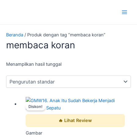
Lewati
Main
ke
Men
konten
Beranda
/ Produk dengan tag “membaca koran”
membaca koran
Menampilkan hasil tunggal
Harga
Harga
Diskon!
aslinya
saat
adalah:
ini
🔥 Lihat Review
Rp50.000.
adalah:
Rp10.000.
Gambar