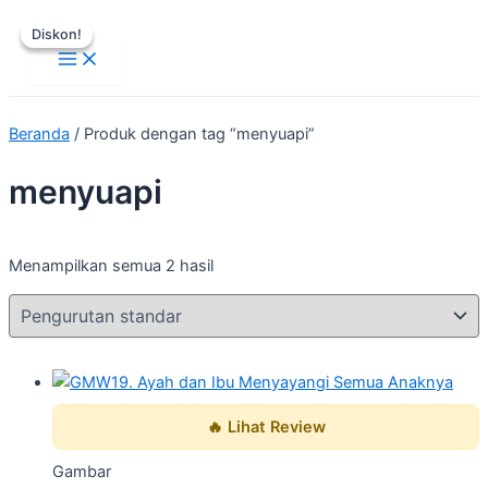
Main
Lewati
Harga
Harga
Harga
Harga
Menu
Diskon!
Diskon!
ke
aslinya
aslinya
saat
saat
konten
adalah:
adalah:
ini
ini
Rp50.000.
Rp50.000.
adalah:
adalah:
Rp10.000.
Rp10.000.
Beranda
/ Produk dengan tag “menyuapi”
menyuapi
Menampilkan semua 2 hasil
🔥 Lihat Review
Gambar