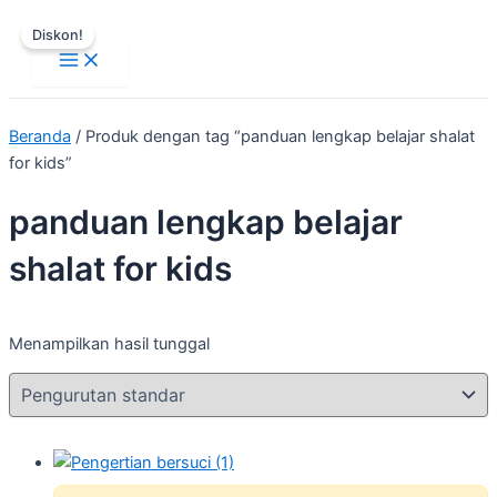
Main
Lewati
Harga
Harga
Menu
Diskon!
ke
aslinya
saat
konten
adalah:
ini
Rp199.000.
adalah:
Rp99.000.
Beranda
/ Produk dengan tag “panduan lengkap belajar shalat
for kids”
panduan lengkap belajar
shalat for kids
Menampilkan hasil tunggal