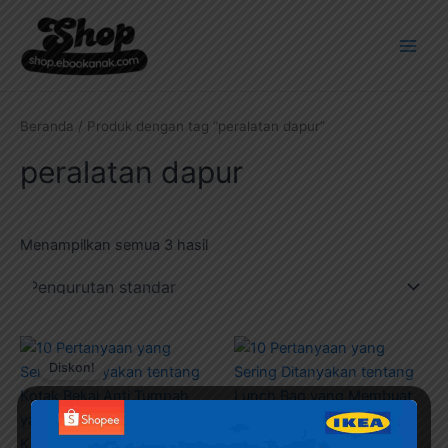
Lewati
Main
ke
Men
konten
Beranda
/ Produk dengan tag “peralatan dapur”
peralatan dapur
Menampilkan semua 3 hasil
Harga
Harga
aslinya
saat
Diskon!
adalah:
ini
Rp199.000.
adalah:
Rp34.000.