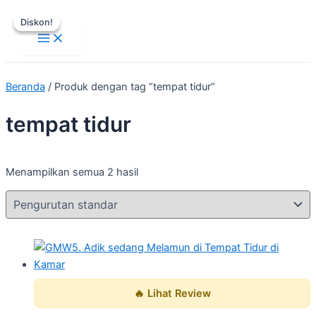
Main
Lewati
Harga
Harga
Harga
Harga
Menu
Diskon!
Diskon!
ke
aslinya
aslinya
saat
saat
konten
adalah:
adalah:
ini
ini
Rp50.000.
Rp50.000.
adalah:
adalah:
Rp10.000.
Rp10.000.
Beranda
/ Produk dengan tag “tempat tidur”
tempat tidur
Menampilkan semua 2 hasil
🔥 Lihat Review