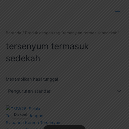
Lewati
Main
ke
Men
konten
Beranda
/ Produk dengan tag “tersenyum termasuk sedekah”
tersenyum termasuk
sedekah
Menampilkan hasil tunggal
Harga
Harga
aslinya
saat
Diskon!
adalah:
ini
Rp50.000.
adalah:
Rp15.000.