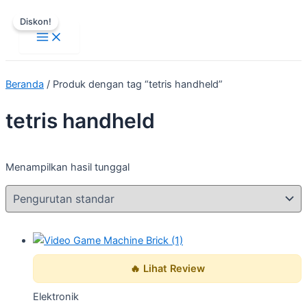
Main
Lewati
Harga
Harga
Menu
Diskon!
ke
aslinya
saat
konten
adalah:
ini
Rp23.800.
adalah:
Rp22.590.
Beranda
/ Produk dengan tag “tetris handheld”
tetris handheld
Menampilkan hasil tunggal
🔥 Lihat Review
Elektronik