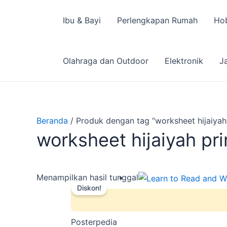
Lewati
ke
Ibu & Bayi
Perlengkapan Rumah
Hob
konten
Olahraga dan Outdoor
Elektronik
J
Beranda
/ Produk dengan tag “worksheet hijaiyah 
worksheet hijaiyah pri
Harga
Harga
Menampilkan hasil tunggal
Diskon!
aslinya
saat
adalah:
ini
Rp25.000.
adalah:
Posterpedia