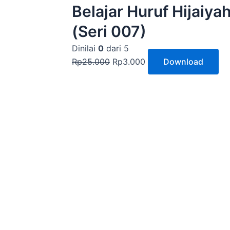
Rp3.000.
Belajar Huruf Hijaiyah DAL (د) dengan Metode Tracing unt
(Seri 007)
Dinilai
0
dari 5
Rp
25.000
Rp
3.000
Download