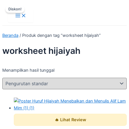
Main
Lewati
Harga
Harga
Menu
Diskon!
ke
aslinya
saat
konten
adalah:
ini
Rp25.000.
adalah:
Rp3.000.
Beranda
/ Produk dengan tag “worksheet hijaiyah”
worksheet hijaiyah
Menampilkan hasil tunggal
🔥 Lihat Review