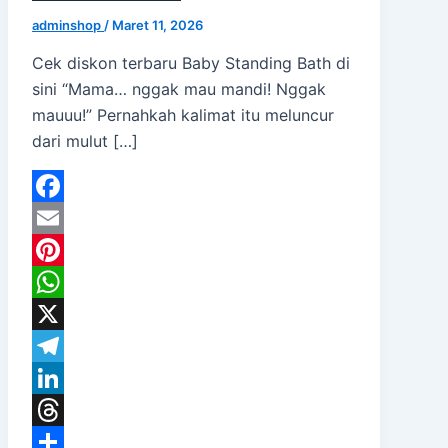
adminshop
/
Maret 11, 2026
Cek diskon terbaru Baby Standing Bath di
sini “Mama… nggak mau mandi! Nggak
mauuu!” Pernahkah kalimat itu meluncur
dari mulut […]
Facebook
Email
Pinterest
WhatsApp
X
Telegram
LinkedIn
Threads