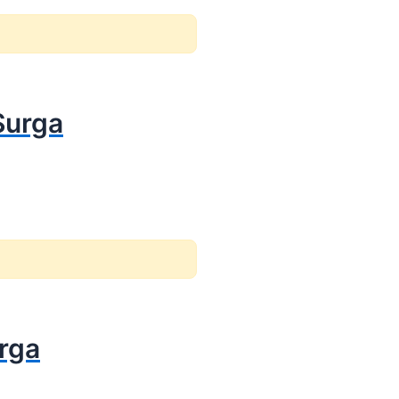
Surga
rga