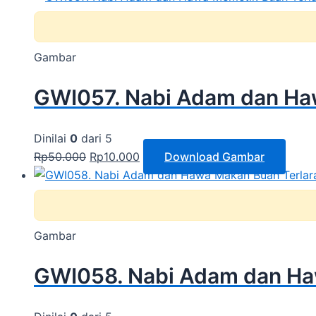
Gambar
GWI057. Nabi Adam dan Haw
Dinilai
0
dari 5
Rp
50.000
Rp
10.000
Download Gambar
Gambar
GWI058. Nabi Adam dan Haw