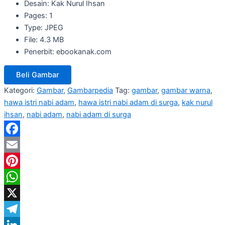
Desain: Kak Nurul Ihsan
Pages: 1
Type: JPEG
File: 4.3 MB
Penerbit: ebookanak.com
Beli Gambar
Kategori:
Gambar
,
Gambarpedia
Tag:
gambar
,
gambar warna
,
hawa istri nabi adam
,
hawa istri nabi adam di surga
,
kak nurul
ihsan
,
nabi adam
,
nabi adam di surga
Facebook
Email
Pinterest
WhatsApp
X
Telegram