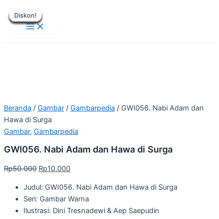
Main
Lewati
Harga
Harga
Harga
Harga
Harga
Harga
Harga
Harga
Harga
Harga
Menu
Diskon!
Diskon!
Diskon!
Diskon!
Diskon!
Diskon!
Diskon!
Diskon!
Diskon!
ke
aslinya
aslinya
aslinya
aslinya
aslinya
saat
saat
saat
saat
saat
konten
adalah:
adalah:
adalah:
adalah:
adalah:
ini
ini
ini
ini
ini
Rp50.000.
Rp50.000.
Rp50.000.
Rp30.000.
Rp190.000.
adalah:
adalah:
adalah:
adalah:
adalah:
Rp10.000.
Rp10.000.
Rp15.000.
Rp30.000.
Rp99.000.
Beranda
/
Gambar
/
Gambarpedia
/ GWI056. Nabi Adam dan
Hawa di Surga
Gambar
,
Gambarpedia
GWI056. Nabi Adam dan Hawa di Surga
Rp
50.000
Rp
10.000
Judul: GWI056. Nabi Adam dan Hawa di Surga
Seri: Gambar Warna
Ilustrasi: Dini Tresnadewi & Aep Saepudin