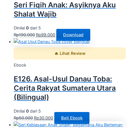
Seri Fiqih Anak: Asyiknya Aku
Shalat Wajib
Dinilai
0
dari 5
Rp
190.000
Rp
99.000
Download
🔥 Lihat Review
Ebook
E126. Asal-Usul Danau Toba:
Cerita Rakyat Sumatera Utara
(Bilingual)
Dinilai
0
dari 5
Rp
50.000
Rp
30.000
Beli Ebook