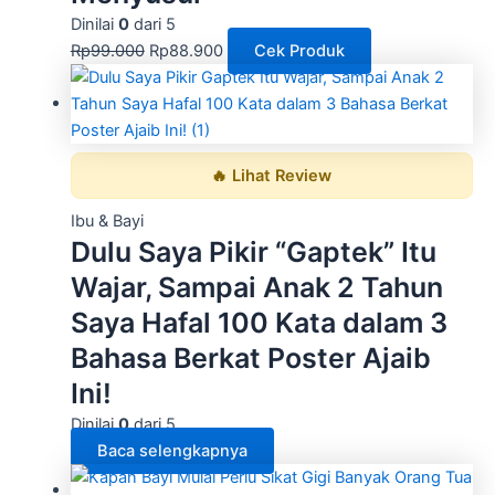
Dinilai
0
dari 5
Rp
99.000
Rp
88.900
Cek Produk
🔥 Lihat Review
Ibu & Bayi
Dulu Saya Pikir “Gaptek” Itu
Wajar, Sampai Anak 2 Tahun
Saya Hafal 100 Kata dalam 3
Bahasa Berkat Poster Ajaib
Ini!
Dinilai
0
dari 5
Baca selengkapnya