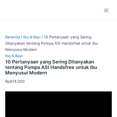
Lewati
Harga
Harga
Main
Diskon!
Diskon!
ke
aslinya
saat
Men
konten
adalah:
ini
Rp99.000.
adalah:
Rp88.900.
Beranda
/
Ibu & Bayi
/ 10 Pertanyaan yang Sering
Ditanyakan tentang Pompa ASI Handsfree untuk Ibu
Menyusui Modern
Ibu & Bayi
10 Pertanyaan yang Sering Ditanyakan
tentang Pompa ASI Handsfree untuk Ibu
Menyusui Modern
Rp
874.000