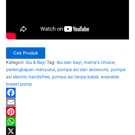
Cek Produk
Kategori:
Ibu & Bayi
Tag:
ibu dan bayi
,
mama's choice
,
perlengkapan menyusui
,
pompa asi dan aksesoris
,
pompa
asi electric handsfree
,
pompa asi tanpa kabel
,
wearable
breast pump
Facebook
Email
Pinterest
WhatsApp