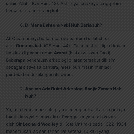
selain Allah” (QS Hud: 43). Akhirnya, anaknya tenggelam
bersama orang-orang kafir .
Di Mana Bahtera Nabi Nuh Berlabuh?
Al-Quran menyebutkan bahwa bahtera berlabuh di
atas
Gunung Judi
(QS Hud: 44) . Gunung Judi diperkirakan
terletak di pegunungan
Ararat
(kini di wilayah Turki) .
Beberapa penemuan arkeologi di area tersebut diklaim
sebagai sisa-sisa bahtera, meskipun masih menjadi
perdebatan di kalangan ilmuwan.
Apakah Ada Bukti Arkeologi Banjir Zaman Nabi
Nuh?
Ya, ada temuan arkeologi yang mengindikasikan terjadinya
banjir dahsyat di masa lalu. Penggalian yang dilakukan
oleh
Sir Leonard Woolley
di Kota Ur (Irak) pada 1922-1934
menemukan lapisan tanah liat setebal 10 kaki yang