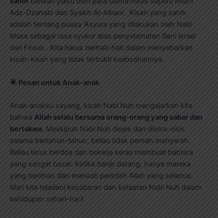
sahih
bahkan palsu oleh para ulama hadis seperti Imam
Adz-Dzahabi dan Syaikh Al-Albani . Kisah yang sahih
adalah tentang puasa ‘Asyura yang dilakukan oleh Nabi
Musa sebagai rasa syukur atas penyelamatan Bani Israel
dari Firaun . Kita harus berhati-hati dalam menyebarkan
kisah-kisah yang tidak terbukti keabsahannya.
🌟
Pesan untuk Anak-anak
Anak-anakku sayang, kisah Nabi Nuh mengajarkan kita
bahwa
Allah selalu bersama orang-orang yang sabar dan
bertakwa
. Meskipun Nabi Nuh diejek dan diolok-olok
selama bertahun-tahun, beliau tidak pernah menyerah.
Beliau terus berdoa dan bekerja keras membuat bahtera
yang sangat besar. Ketika banjir datang, hanya mereka
yang beriman dan menaati perintah Allah yang selamat.
Mari kita teladani kesabaran dan ketaatan Nabi Nuh dalam
kehidupan sehari-hari!