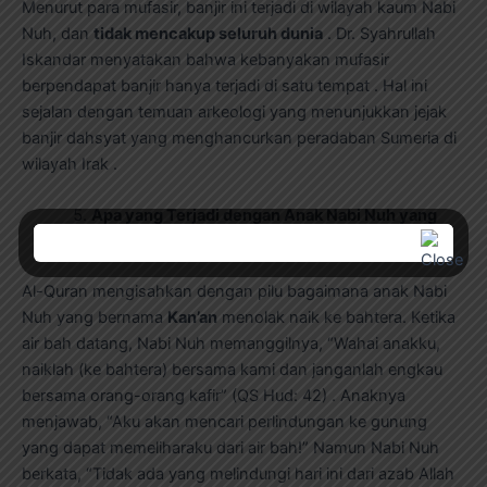
Menurut para mufasir, banjir ini terjadi di wilayah kaum Nabi
Nuh, dan
tidak mencakup seluruh dunia
. Dr. Syahrullah
Iskandar menyatakan bahwa kebanyakan mufasir
berpendapat banjir hanya terjadi di satu tempat . Hal ini
sejalan dengan temuan arkeologi yang menunjukkan jejak
banjir dahsyat yang menghancurkan peradaban Sumeria di
wilayah Irak .
Apa yang Terjadi dengan Anak Nabi Nuh yang
Tidak Naik Bahtera?
Al-Quran mengisahkan dengan pilu bagaimana anak Nabi
Nuh yang bernama
Kan’an
menolak naik ke bahtera. Ketika
air bah datang, Nabi Nuh memanggilnya, “Wahai anakku,
naiklah (ke bahtera) bersama kami dan janganlah engkau
bersama orang-orang kafir” (QS Hud: 42) . Anaknya
menjawab, “Aku akan mencari perlindungan ke gunung
yang dapat memeliharaku dari air bah!” Namun Nabi Nuh
berkata, “Tidak ada yang melindungi hari ini dari azab Allah