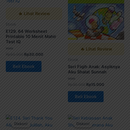
Rp50.000.
adalah:
Rp30.000.
adalah:
Rp30.000.
Rp15.000.
🔥 Lihat Review
Ebook
E129. 64 Worksheet
Printable 10 Menit Mahir
Test IQ
🔥 Lihat Review
Dinilai
Rp
50.000
Rp
30.000
0
Ebook
dari
5
Beli Ebook
Seri Fiqih Anak: Asyiknya
Aku Shalat Sunnah
Dinilai
Rp
30.000
Rp
15.000
0
dari
5
Beli Ebook
Harga
Harga
Harga
Harga
aslinya
saat
aslinya
saat
Diskon!
Diskon!
Diskon!
Diskon!
adalah:
ini
adalah:
ini