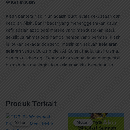
💎
Kesimpulan
Kisah bahtera Nabi Nuh adalah bukti nyata kekuasaan dan
keadilan Allah. Banjir besar yang menenggelamkan kaum
kafir adalah azab bagi mereka yang mendustakan rasul,
sekaligus rahmat bagi hamba-hamba yang beriman. Kisah
ini bukan sekadar dongeng, melainkan sebuah
pelajaran
sejarah
yang didukung oleh Al-Quran, hadis, tafsir ulama,
dan bukti arkeologi. Semoga kita semua dapat mengambil
hikmah dan meningkatkan keimanan kita kepada Allah.
Produk Terkait
Harga
Harga
Harga
Harga
aslinya
saat
aslinya
saat
Diskon!
Diskon!
Diskon!
Diskon!
adalah:
ini
adalah:
ini