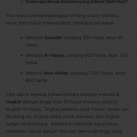
Seberapa Besar Bahtera yang Dibuat Nabi Nuh?
Para ulama berbeda pendapat tentang ukuran bahtera.
Imam Ibnu Katsir meriwayatkan beberapa pendapat:
Menurut
Qatadah
: panjang 300 hasta, lebar 50
hasta.
Menurut
Al-Hasan
: panjang 600 hasta, lebar 300
hasta.
Menurut
Ibnu Abbas
: panjang 1.200 hasta, lebar
600 hasta .
Para ulama sepakat bahwa bahtera tersebut memiliki
3
tingkat
dengan tinggi total 30 hasta (masing-masing
tingkat 10 hasta). Tingkat pertama untuk hewan ternak dan
binatang liar, tingkat kedua untuk manusia, dan tingkat
ketiga untuk burung . Bahtera ini bukanlah kapal biasa,
melainkan dibuat dengan ilmu dan teknologi tinggi yang