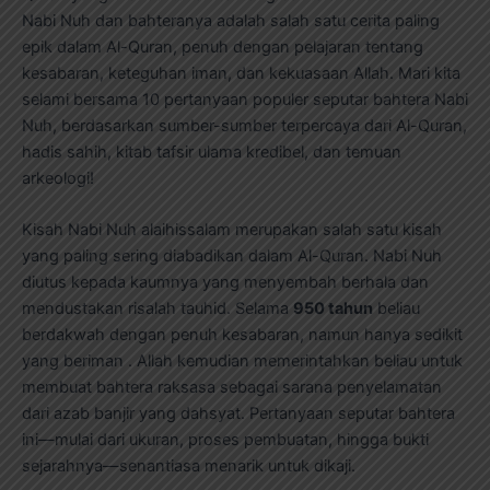
Nabi Nuh dan bahteranya adalah salah satu cerita paling
epik dalam Al-Quran, penuh dengan pelajaran tentang
kesabaran, keteguhan iman, dan kekuasaan Allah. Mari kita
selami bersama 10 pertanyaan populer seputar bahtera Nabi
Nuh, berdasarkan sumber-sumber terpercaya dari Al-Quran,
hadis sahih, kitab tafsir ulama kredibel, dan temuan
arkeologi!
Kisah Nabi Nuh alaihissalam merupakan salah satu kisah
yang paling sering diabadikan dalam Al-Quran. Nabi Nuh
diutus kepada kaumnya yang menyembah berhala dan
mendustakan risalah tauhid. Selama
950 tahun
beliau
berdakwah dengan penuh kesabaran, namun hanya sedikit
yang beriman . Allah kemudian memerintahkan beliau untuk
membuat bahtera raksasa sebagai sarana penyelamatan
dari azab banjir yang dahsyat. Pertanyaan seputar bahtera
ini—mulai dari ukuran, proses pembuatan, hingga bukti
sejarahnya—senantiasa menarik untuk dikaji.