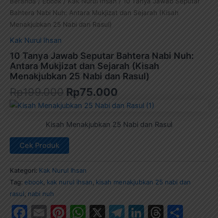
Beranda
/
Ebook
/
Kak Nurul Ihsan
/ 10 Tanya Jawab Seputar
Bahtera Nabi Nuh: Antara Mukjizat dan Sejarah (Kisah
Menakjubkan 25 Nabi dan Rasul)
Kak Nurul Ihsan
10 Tanya Jawab Seputar Bahtera Nabi Nuh:
Antara Mukjizat dan Sejarah (Kisah
Menakjubkan 25 Nabi dan Rasul)
Rp
199.000
Rp
75.000
Kisah Menakjubkan 25 Nabi dan Rasul
Cek Produk
Kategori:
Kak Nurul Ihsan
Tag:
ebook
,
kak nurul ihsan
,
kisah menakjubkan 25 nabi dan
rasul
,
nabi nuh
Facebook
Email
Pinterest
WhatsApp
X
Telegram
LinkedIn
Thread
Shar