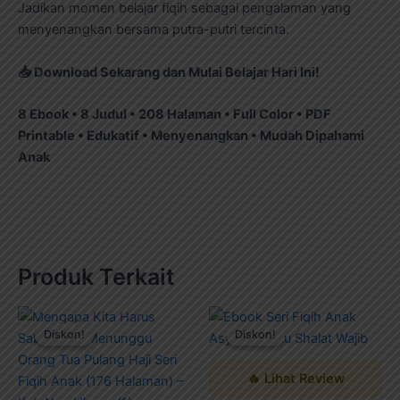
Jadikan momen belajar fiqih sebagai pengalaman yang
menyenangkan bersama putra-putri tercinta.
📥
Download Sekarang dan Mulai Belajar Hari Ini!
8 Ebook • 8 Judul • 208 Halaman • Full Color • PDF
Printable • Edukatif • Menyenangkan • Mudah Dipahami
Anak
Produk Terkait
Harga
Harga
Harga
Harga
aslinya
saat
aslinya
saat
Diskon!
Diskon!
Diskon!
Diskon!
adalah:
ini
adalah:
ini
Rp199.000.
adalah:
Rp199.000.
adalah:
Rp99.000.
Rp99.000.
🔥 Lihat Review