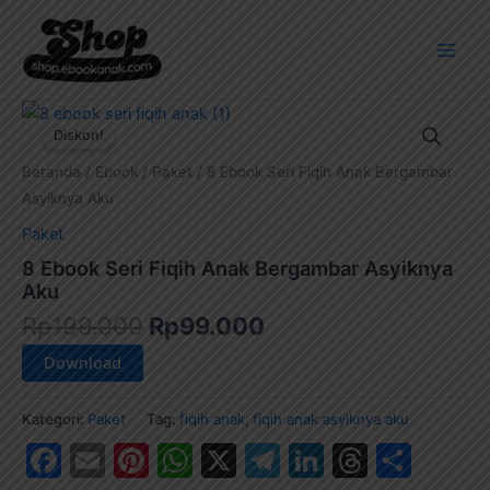
Lewati
Main
ke
Men
konten
Harga
Harga
aslinya
saat
Diskon!
adalah:
ini
Beranda
/
Ebook
/
Paket
/ 8 Ebook Seri Fiqih Anak Bergambar
Rp199.000.
adalah:
Asyiknya Aku
Rp99.000.
Paket
8 Ebook Seri Fiqih Anak Bergambar Asyiknya
Aku
Rp
199.000
Rp
99.000
Download
Kategori:
Paket
Tag:
fiqih anak
,
fiqih anak asyiknya aku
Facebook
Email
Pinterest
WhatsApp
X
Telegram
LinkedIn
Thread
Shar