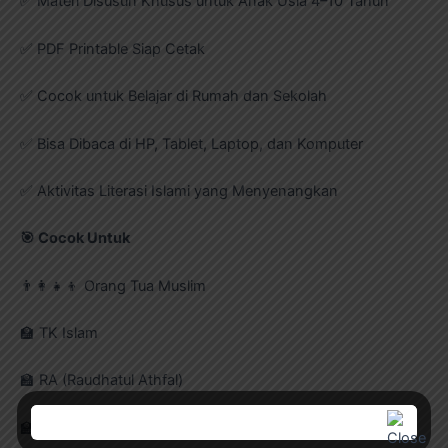
✅ Materi Disusun Khusus untuk Anak Usia 4–10 Tahun
✅ PDF Printable Siap Cetak
✅ Cocok untuk Belajar di Rumah dan Sekolah
✅ Bisa Dibaca di HP, Tablet, Laptop, dan Komputer
✅ Aktivitas Literasi Islami yang Menyenangkan
🎯
Cocok Untuk
👨‍👩‍👧‍👦 Orang Tua Muslim
🏫 TK Islam
🏫 RA (Raudhatul Athfal)
🏫 PAUD Islam