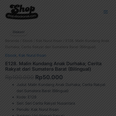
Lewati
Main
ke
Men
konten
Harga
Harga
aslinya
saat
Diskon!
adalah:
ini
Beranda
/
Ebook
/
Kak Nurul Ihsan
/ E128. Malin Kundang Anak
Rp100.000.
adalah:
Durhaka; Cerita Rakyat dari Sumatera Barat (Bilingual)
Rp50.000.
Ebook
,
Kak Nurul Ihsan
E128. Malin Kundang Anak Durhaka; Cerita
Rakyat dari Sumatera Barat (Bilingual)
Rp
100.000
Rp
50.000
Judul: Malin Kundang Anak Durhaka; Cerita Rakyat
dari Sumatera Barat (Bilingual)
Kode: E128
Seri: Seri Cerita Rakyat Nusantara
Penulis: Kak Nurul Ihsan
Ilustrasi: Uci Ahmad Sanusi