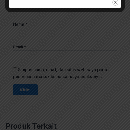
Nama
*
Email
*
Simpan nama, email, dan situs web saya pada
peramban ini untuk komentar saya berikutnya.
Produk Terkait