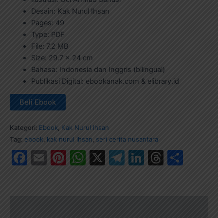
Desain: Kak Nurul Ihsan
Pages: 49
Type: PDF
File: 7.2 MB
Size: 29.7 x 24 cm
Bahasa: Indonesia dan Inggris (bilingual)
Publikasi Digital: ebookanak.com & elibrary.id
Beli Ebook
Kategori:
Ebook
,
Kak Nurul Ihsan
Tag:
ebook
,
kak nurul ihsan
,
seri cerita nusantara
Facebook
Email
Pinterest
WhatsApp
X
Telegram
LinkedIn
Thread
Shar
Deskripsi