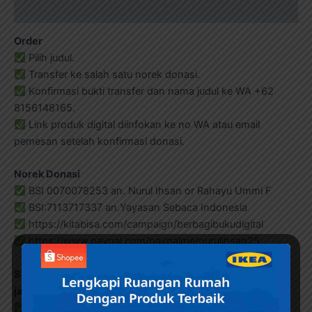
Ulasan (0)
Order
Pilih judul.
Transfer ke salah satu norek donasi.
Konfirmasi bukti transfer dan nama judul ke WA +62
8156148165.
Link produk digital diinfokan ke no WA atau email
pemesan setelah konfirmasi donasi.
Norek Donasi
BSI 0070078253 an. Nurul Ihsan or Rahayu Ummi F
BSI:7113717337 an.Yayasan Sebaca Indonesia
https://kitabisa.com/campaign/berbagibukudigital
https://www.paypal.com/paypalme/nurulihsan25
Semua donasi digunakan untuk membantu operasional
jaringan Gerakan Indonesia Membaca:
https://ebookanak.com