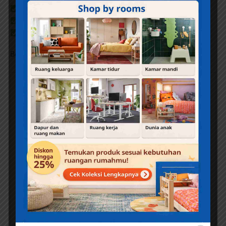
https://elibrary.id
https://comic.ebookanak.com
https://pdf.ebookanak.com
Belum ada ulasan.
Jadilah yang pertama memberikan
ulasan “E128. Malin Kundang Anak
Durhaka; Cerita Rakyat dari Sumatera
Barat (Bilingual)”
Alamat email Anda tidak akan dipublikasikan.
Ruas
yang wajib ditandai
*
Rating
Anda
*
Ulasan Anda
*