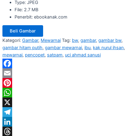
Type: JPEG
File: 2.7 MB
Penerbit: ebookanak.com
Beli Gambar
Kategori:
Gambar
,
Mewarnai
Tag:
bw
,
gambar
,
gambar bw
,
gambar hitam putih
,
gambar mewarnai
,
ibu
,
kak nurul ihsan
,
mewarnai
,
pencopet
,
satpam
,
uci ahmad sanusi
Facebook
Email
Pinterest
WhatsApp
X
Telegram
LinkedIn