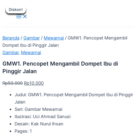
Main
Lewati
Harga
Harga
Harga
Harga
Harga
Harga
Harga
Harga
Harga
Harga
Menu
Diskon!
Diskon!
Diskon!
Diskon!
Diskon!
Diskon!
Diskon!
Diskon!
Diskon!
ke
aslinya
aslinya
aslinya
aslinya
aslinya
saat
saat
saat
saat
saat
konten
adalah:
adalah:
adalah:
adalah:
adalah:
ini
ini
ini
ini
ini
Rp50.000.
Rp30.000.
Rp30.000.
Rp30.000.
Rp190.000.
adalah:
adalah:
adalah:
adalah:
adalah:
Rp10.000.
Rp15.000.
Rp15.000.
Rp15.000.
Rp99.000.
Beranda
/
Gambar
/
Mewarnai
/ GMW1. Pencopet Mengambil
Dompet Ibu di Pinggir Jalan
Gambar
,
Mewarnai
GMW1. Pencopet Mengambil Dompet Ibu di
Pinggir Jalan
Rp
50.000
Rp
10.000
Judul: GMW1. Pencopet Mengambil Dompet Ibu di Pinggir
Jalan
Seri: Gambar Mewarnai
Ilustrasi: Uci Ahmad Sanusi
Desain: Kak Nurul Ihsan
Pages: 1