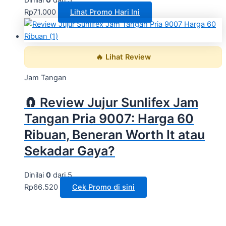
Rp
71.000
Lihat Promo Hari Ini
🔥 Lihat Review
Jam Tangan
🧲 Review Jujur Sunlifex Jam
Tangan Pria 9007: Harga 60
Ribuan, Beneran Worth It atau
Sekadar Gaya?
Dinilai
0
dari 5
Rp
66.520
Cek Promo di sini