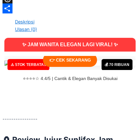
Threads
Share
Deskripsi
Ulasan (0)
✨ JAM WANITA ELEGAN LAGI VIRAL! ✨
⏳ Diskon Berakhir Hari Ini
👉 CEK SEKARANG
⚠️ STOK TERBATAS
💰 70 RIBUAN
⭐⭐⭐⭐☆ 4.4/5 | Cantik & Elegan Banyak Disukai
----------------
🧲
Review Jujur Sunlifex Jam