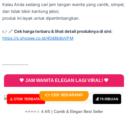
Kalau Anda sedang cari jam tangan wanita yang cantik, simpel,
dan tidak bikin kantong jebol,
produk ini layak untuk dipertimbangkan.
👉 🔗
Cek harga terbaru & lihat detail produknya di sini:
https://s.shopee.co.id/40d8b8oVFM
-------------
💖 JAM WANITA ELEGAN LAGI VIRAL! 💖
⏳ Diskon Berakhir Hari Ini
👉 CEK SEKARANG
⚠️ STOK TERBATAS
💰 70 RIBUAN
⭐⭐⭐⭐☆ 4.4/5 | Cantik & Elegan Best Seller