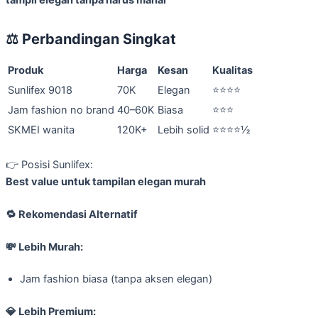
⚖️
Perbandingan Singkat
Produk
Harga
Kesan
Kualitas
Sunlifex 9018
70K
Elegan
⭐⭐⭐⭐
Jam fashion no brand
40–60K
Biasa
⭐⭐⭐
SKMEI wanita
120K+
Lebih solid
⭐⭐⭐⭐½
👉 Posisi Sunlifex:
Best value untuk tampilan elegan murah
🔁
Rekomendasi Alternatif
💸
Lebih Murah:
Jam fashion biasa (tanpa aksen elegan)
💎
Lebih Premium: