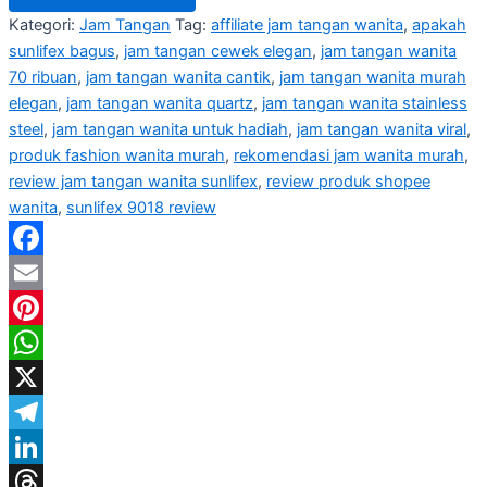
Kategori:
Jam Tangan
Tag:
affiliate jam tangan wanita
,
apakah
sunlifex bagus
,
jam tangan cewek elegan
,
jam tangan wanita
70 ribuan
,
jam tangan wanita cantik
,
jam tangan wanita murah
elegan
,
jam tangan wanita quartz
,
jam tangan wanita stainless
steel
,
jam tangan wanita untuk hadiah
,
jam tangan wanita viral
,
produk fashion wanita murah
,
rekomendasi jam wanita murah
,
review jam tangan wanita sunlifex
,
review produk shopee
wanita
,
sunlifex 9018 review
Facebook
Email
Pinterest
WhatsApp
X
Telegram
LinkedIn