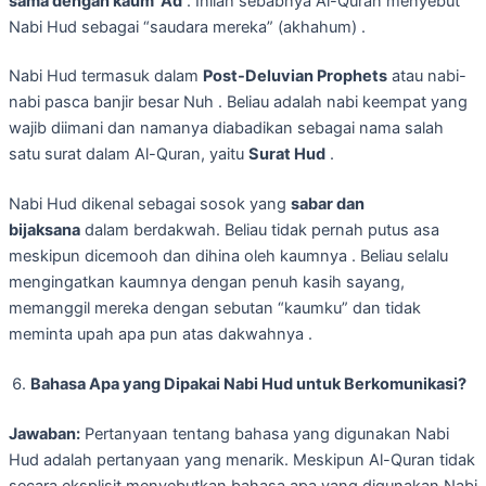
sama dengan kaum ‘Ad
. Inilah sebabnya Al-Quran menyebut
Nabi Hud sebagai “saudara mereka” (akhahum) .
Nabi Hud termasuk dalam
Post-Deluvian Prophets
atau nabi-
nabi pasca banjir besar Nuh . Beliau adalah nabi keempat yang
wajib diimani dan namanya diabadikan sebagai nama salah
satu surat dalam Al-Quran, yaitu
Surat Hud
.
Nabi Hud dikenal sebagai sosok yang
sabar dan
bijaksana
dalam berdakwah. Beliau tidak pernah putus asa
meskipun dicemooh dan dihina oleh kaumnya . Beliau selalu
mengingatkan kaumnya dengan penuh kasih sayang,
memanggil mereka dengan sebutan “kaumku” dan tidak
meminta upah apa pun atas dakwahnya .
Bahasa Apa yang Dipakai Nabi Hud untuk Berkomunikasi?
Jawaban:
Pertanyaan tentang bahasa yang digunakan Nabi
Hud adalah pertanyaan yang menarik. Meskipun Al-Quran tidak