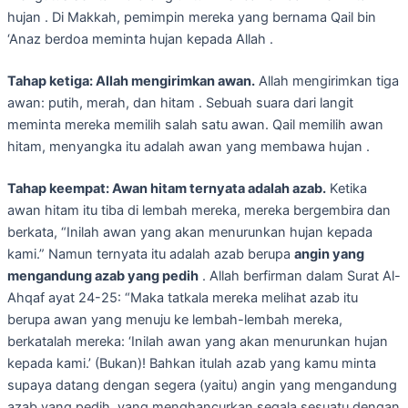
hujan . Di Makkah, pemimpin mereka yang bernama Qail bin
‘Anaz berdoa meminta hujan kepada Allah .
Tahap ketiga: Allah mengirimkan awan.
Allah mengirimkan tiga
awan: putih, merah, dan hitam . Sebuah suara dari langit
meminta mereka memilih salah satu awan. Qail memilih awan
hitam, menyangka itu adalah awan yang membawa hujan .
Tahap keempat: Awan hitam ternyata adalah azab.
Ketika
awan hitam itu tiba di lembah mereka, mereka bergembira dan
berkata, “Inilah awan yang akan menurunkan hujan kepada
kami.” Namun ternyata itu adalah azab berupa
angin yang
mengandung azab yang pedih
. Allah berfirman dalam Surat Al-
Ahqaf ayat 24-25: “Maka tatkala mereka melihat azab itu
berupa awan yang menuju ke lembah-lembah mereka,
berkatalah mereka: ‘Inilah awan yang akan menurunkan hujan
kepada kami.’ (Bukan)! Bahkan itulah azab yang kamu minta
supaya datang dengan segera (yaitu) angin yang mengandung
azab yang pedih, yang menghancurkan segala sesuatu dengan