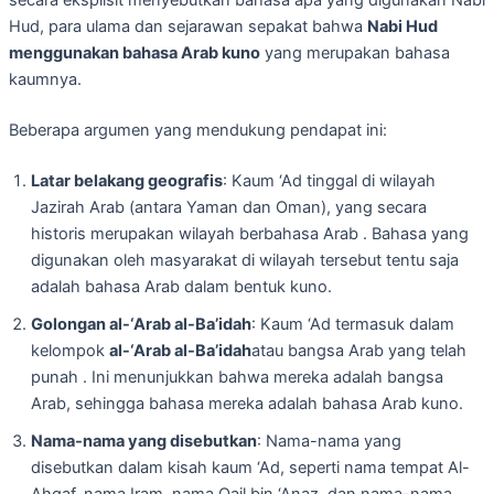
secara eksplisit menyebutkan bahasa apa yang digunakan Nabi
Hud, para ulama dan sejarawan sepakat bahwa
Nabi Hud
menggunakan bahasa Arab kuno
yang merupakan bahasa
kaumnya.
Beberapa argumen yang mendukung pendapat ini:
Latar belakang geografis
: Kaum ‘Ad tinggal di wilayah
Jazirah Arab (antara Yaman dan Oman), yang secara
historis merupakan wilayah berbahasa Arab . Bahasa yang
digunakan oleh masyarakat di wilayah tersebut tentu saja
adalah bahasa Arab dalam bentuk kuno.
Golongan al-‘Arab al-Ba’idah
: Kaum ‘Ad termasuk dalam
kelompok
al-‘Arab al-Ba’idah
atau bangsa Arab yang telah
punah . Ini menunjukkan bahwa mereka adalah bangsa
Arab, sehingga bahasa mereka adalah bahasa Arab kuno.
Nama-nama yang disebutkan
: Nama-nama yang
disebutkan dalam kisah kaum ‘Ad, seperti nama tempat Al-
Ahqaf, nama Iram, nama Qail bin ‘Anaz, dan nama-nama