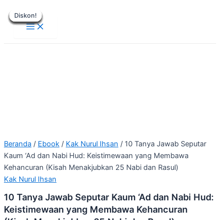
Main
Lewati
Harga
Harga
Harga
Harga
Harga
Harga
Harga
Harga
Harga
Harga
Menu
Diskon!
Diskon!
Diskon!
Diskon!
Diskon!
Diskon!
Diskon!
Diskon!
Diskon!
ke
aslinya
aslinya
aslinya
aslinya
aslinya
saat
saat
saat
saat
saat
konten
adalah:
adalah:
adalah:
adalah:
adalah:
ini
ini
ini
ini
ini
Rp199.000.
Rp30.000.
Rp100.000.
Rp100.000.
Rp190.000.
adalah:
adalah:
adalah:
adalah:
adalah:
Rp75.000.
Rp15.000.
Rp50.000.
Rp50.000.
Rp99.000.
Beranda
/
Ebook
/
Kak Nurul Ihsan
/ 10 Tanya Jawab Seputar
Kaum ‘Ad dan Nabi Hud: Keistimewaan yang Membawa
Kehancuran (Kisah Menakjubkan 25 Nabi dan Rasul)
Kak Nurul Ihsan
10 Tanya Jawab Seputar Kaum ‘Ad dan Nabi Hud:
Keistimewaan yang Membawa Kehancuran