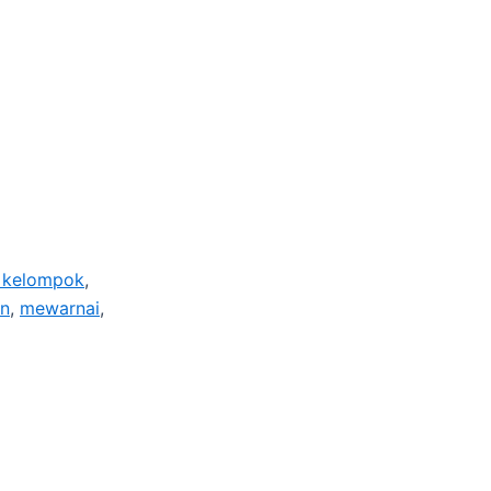
r kelompok
,
an
,
mewarnai
,