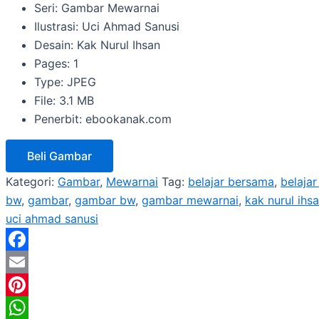
Seri: Gambar Mewarnai
Ilustrasi: Uci Ahmad Sanusi
Desain: Kak Nurul Ihsan
Pages: 1
Type: JPEG
File: 3.1 MB
Penerbit: ebookanak.com
Beli Gambar
Kategori:
Gambar
,
Mewarnai
Tag:
belajar bersama
,
belaja
bw
,
gambar
,
gambar bw
,
gambar mewarnai
,
kak nurul ihs
uci ahmad sanusi
Facebook
Email
Pinterest