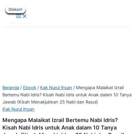
Main
Lewati
Harga
Harga
Harga
Harga
Harga
Harga
Harga
Harga
Harga
Harga
Menu
Diskon!
Diskon!
Diskon!
Diskon!
Diskon!
Diskon!
Diskon!
Diskon!
Diskon!
ke
aslinya
aslinya
aslinya
aslinya
aslinya
saat
saat
saat
saat
saat
konten
adalah:
adalah:
adalah:
adalah:
adalah:
ini
ini
ini
ini
ini
Rp199.000.
Rp30.000.
Rp50.000.
Rp30.000.
Rp30.000.
adalah:
adalah:
adalah:
adalah:
adalah:
Rp75.000.
Rp15.000.
Rp15.000.
Rp15.000.
Rp15.000.
Beranda
/
Ebook
/
Kak Nurul Ihsan
/ Mengapa Malaikat Izrail
Bertemu Nabi Idris? Kisah Nabi Idris untuk Anak dalam 10 Tanya
Jawab (Kisah Menakjubkan 25 Nabi dan Rasul)
Kak Nurul Ihsan
Mengapa Malaikat Izrail Bertemu Nabi Idris?
Kisah Nabi Idris untuk Anak dalam 10 Tanya