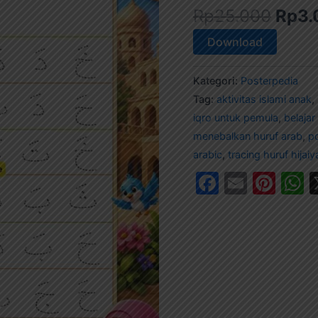
Rp
25.000
Rp
3.
Download
Kategori:
Posterpedia
Tag:
aktivitas islami anak
,
iqro untuk pemula
,
belajar
menebalkan huruf arab
,
p
arabic
,
tracing huruf hijai
Faceboo
Email
Pin
W