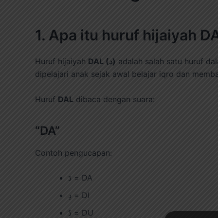
Huruf hijaiyah
DAL (د)
adalah salah satu huruf da
dipelajari anak sejak awal belajar iqro dan memb
Huruf
DAL
dibaca dengan suara:
“DA”
Contoh pengucapan:
دَ = DA
دِ = DI
دُ = DU