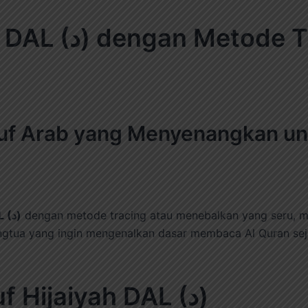
ing untuk Anak
ruf Arab yang Menyenangkan un
DAL (د)
dengan metode tracing atau menebalkan yang seru, 
gtua yang ingin mengenalkan dasar membaca Al Quran sejak
5 Q&A Mengenal Huruf Hijaiyah DAL (د)