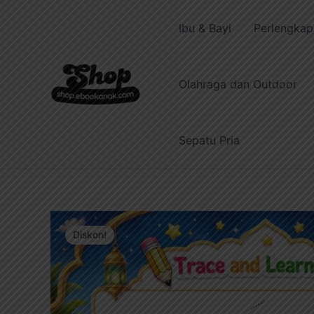
Lewati
ke
Ibu & Bayi
Perlengka
konten
Olahraga dan Outdoor
Sepatu Pria
Diskon!