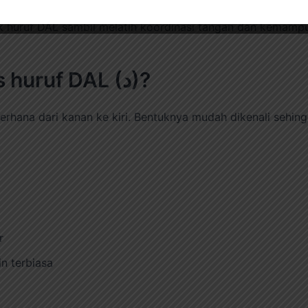
 huruf DAL sambil melatih koordinasi tangan dan kemampu
2. Bagaimana cara menulis huruf DAL (د)?
rhana dari kanan ke kiri. Bentuknya mudah dikenali sehingg
r
n terbiasa