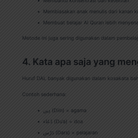
Membantu konsentrasi dan ketelitian
Membiasakan anak menulis dari kanan ke
Membuat belajar Al Quran lebih menyen
Metode ini juga sering digunakan dalam pembelaj
Huruf DAL banyak digunakan dalam kosakata bah
Contoh sederhana:
دِين (Diin) = agama
دُعَاء (Du’a) = doa
دَرْس (Dars) = pelajaran