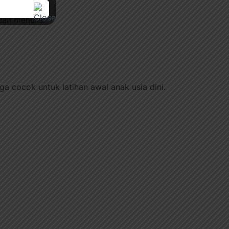
an menulis.
a cocok untuk latihan awal anak usia dini.