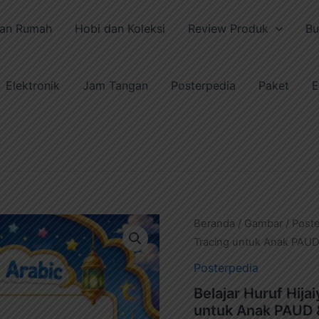
pan Rumah
Hobi dan Koleksi
Review Produk
Bu
Elektronik
Jam Tangan
Posterpedia
Paket
E
Harg
Beranda
/
Gambar
/
Poste
aslin
Tracing untuk Anak PAUD 
adal
Posterpedia
Rp25
Belajar Huruf Hijaiyah DAL (د) den
untuk Anak PAUD &