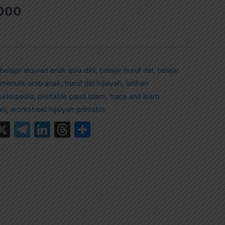
000
belajar alquran anak usia dini
,
belajar huruf dal
,
belajar
 menulis arab anak
,
huruf dal hijaiyah
,
latihan
osterpedia
,
printable paud islam
,
trace and learn
yah
,
worksheet hijaiyah printable
k
terest
hatsApp
X
Telegram
LinkedIn
Threads
Share