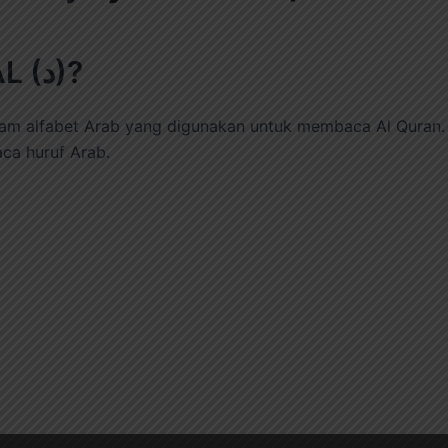
1. Apa itu huruf hijaiyah DAL (د)?
lam alfabet Arab yang digunakan untuk membaca Al Quran. 
aca huruf Arab.