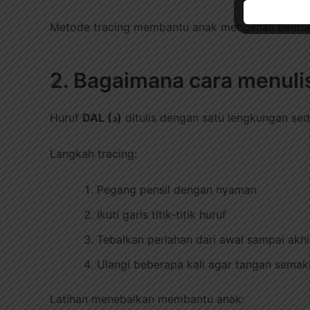
Metode tracing membantu anak mengenali bentuk
Huruf
DAL (د)
ditulis dengan satu lengkungan sede
Langkah tracing:
Pegang pensil dengan nyaman
Ikuti garis titik-titik huruf
Tebalkan perlahan dari awal sampai akhi
Ulangi beberapa kali agar tangan semaki
Latihan menebalkan membantu anak: